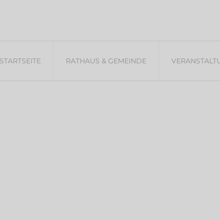
Sulzbach im Huns
RATHAUS &
STARTSEITE
VERANSTAL
GEMEINDE