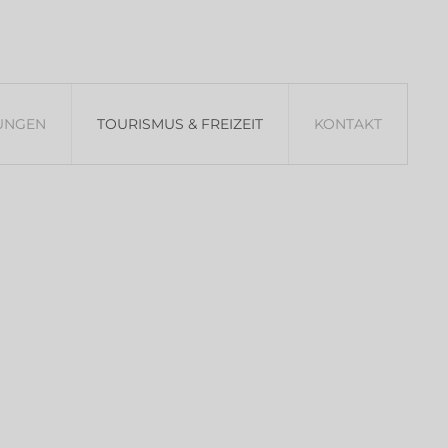
rück
E-Mail schreiben
(0 65 44) 99 10 23
TOURISMUS &
TUNGEN
KONTAKT
FREIZEIT