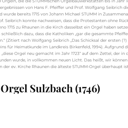
0 Orgeln, die die STUMMschen Orgelbauwerkstätten bis in Jahr 18
gebnissen von Hans F. Pfeiffer und Prof. Wolfgang Seibrich die
nd wurde bereits 1715 von Johann Michael STUMM in Zusammena
of. Seibrich konnte nachweisen, dass die Protestanten ohne Rüc
nno 1715 zu Rhaunen in die Kirch dasselbst ein Orgel haben setzen
n schließlich dazu, dass die Katholiken „gar die gesammte Pfeiff
.“ (Zitiert nach Wolfgang Seibrich „Das Schicksal der ersten (?
ins für Heimatkunde im Landkreis Birkenfeld, 1994). Aufgrund d
ft „diese Orgel neu gemacht im Jahr 1723“ auf dem Zettel, der in
nden wurde, in vollkommen neuen Licht. Das heißt, wir könne
n der ev. Kirche Rhaunen die älteste STUMM-Orgel überhaupt ist
gel Sulzbach (1746)
te Johann Michael seiner Heimatgemeinde eine große, wunder
hwalbennest über dem Altar in der kleinen Sulzbacher Dorfkirche 
47 verstarb der Meister. Die Orgel war wohl auch „Vorführinstrum
was ihre gemessen am kleinen Kirchenraum ungewöhnliche Größ