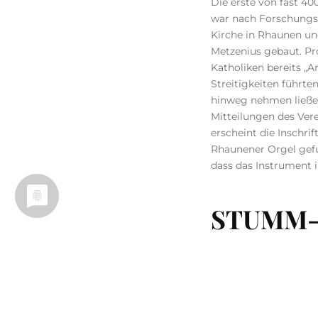
Die erste von fast 40
war nach Forschungser
Kirche in Rhaunen u
Metzenius gebaut. Pr
Katholiken bereits „A
Streitigkeiten führte
hinweg nehmen ließen
Mitteilungen des Vere
erscheint die Inschri
Rhaunener Orgel gefu
dass das Instrument i
STUMM-Or
Im Anno 1746 schenk
Orgel, die wie ein Sc
letztes Werk sein, 17
Orgelbauwerkstatt, 