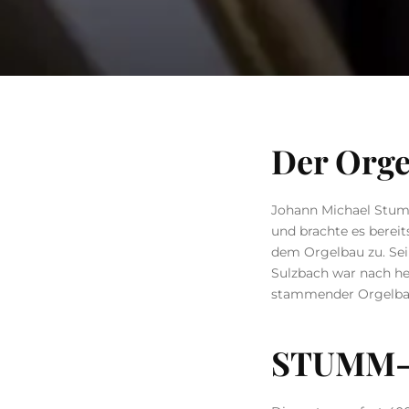
Der Orge
Johann Michael Stumm
und brachte es berei
dem Orgelbau zu. Sei
Sulzbach war nach he
stammender Orgelba
STUMM-Or