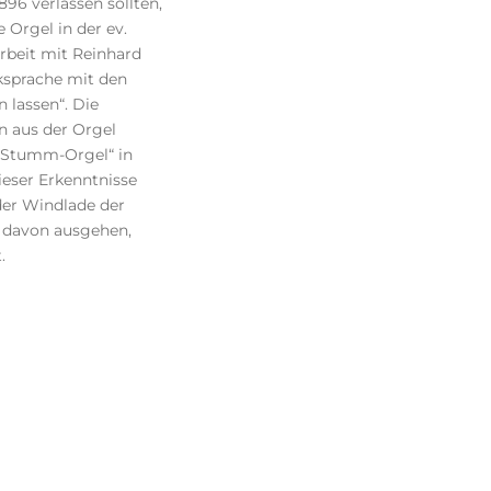
96 verlassen sollten,
 Orgel in der ev.
rbeit mit Reinhard
ksprache mit den
 lassen“. Die
en aus der Orgel
) Stumm-Orgel“ in
ieser Erkenntnisse
 der Windlade der
n davon ausgehen,
.
schöne zweimanualige
hängt. Es sollte sein
ent“ für Besucher der
e und große Zahl von