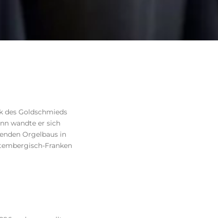
rk des Goldschmieds
nn wandte er sich
nenden Orgelbaus in
ttembergisch-Franken