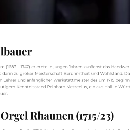
lbauer
 (1683 – 1747) erlernte in jungen Jahren zunächst das Handwe
ts darin zu großer Meisterschaft Berühmtheit und Wohlstand. Da
n Lehrer und anfänglicher Werkstattmeister des um 1715 begin
utigem Kenntnisstand Reinhard Metzenius, ein aus Hall in Wür
uer.
gel Rhaunen (1715/23)