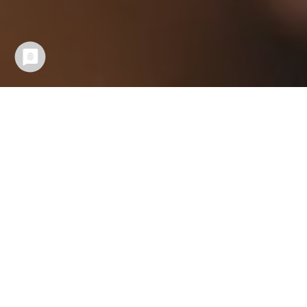
Regelmäßige Veranstaltungen
Montags | ab 18.30
Salsa Mittelstufe 1 – Partnerwork
-> Ort:
Tanzstudio Salsa & Fun
->
Zum Video