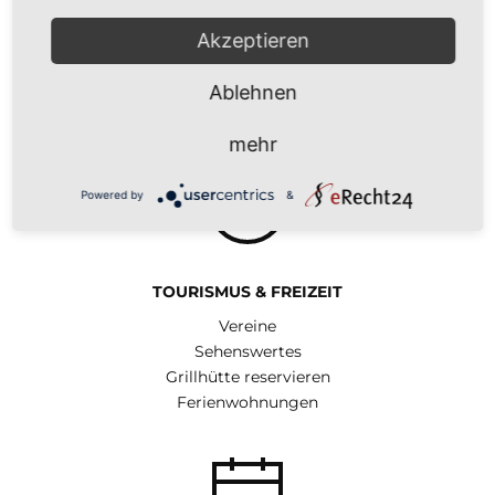
Verwaltung
Geschichte
Akzeptieren
Alltag
Gewerbe
Ablehnen
Bauland
mehr
Powered by
&
TOURISMUS & FREIZEIT
Vereine
Sehenswertes
Grillhütte reservieren
Ferienwohnungen