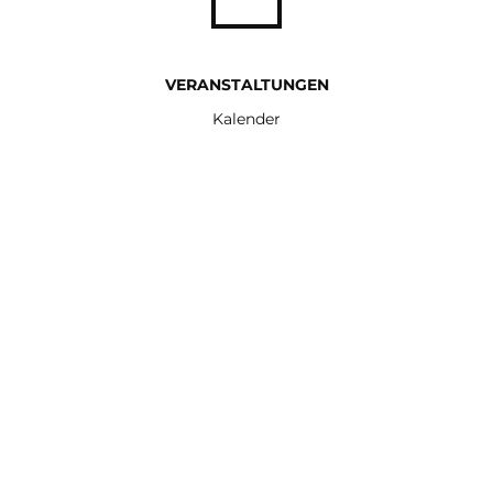
VERANSTALTUNGEN
Kalender
Stumm Orgeln
Unsere beiden berühmten
Familien Stumm
STUMM-ORGELN
STUMM-STUBE